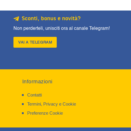
Sconti, bonus e novità?
Non perderteli, unisciti ora al canale Telegram!
VAI A TELEGRAM
Informazioni
Contatti
Termini, Privacy e Cookie
Preferenze Cookie