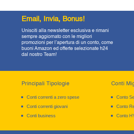
Email, Invia, Bonus!
Unisciti alla newsletter esclusiva e rimani
sempre aggiornato con le migliori
promozioni per l’apertura di un conto, come
buoni Amazon ed offerte selezionate h24
dal nostro Team!
Principali Tipologie
Conti Mig
Conti correnti a zero spese
Conto Se
Conti correnti giovani
Conto Re
Conti business
Conto H