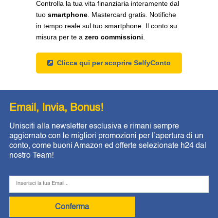
Controlla la tua vita finanziaria interamente dal
tuo
smartphone
. Mastercard gratis. Notifiche
in tempo reale sul tuo smartphone. Il conto su
misura per te a
zero commissioni
.
Clicca qui per scoprire SelfyConto
Email, Invia, Bonus!
Unisciti alla newsletter esclusiva e rimani sempre
aggiornato con le migliori promozioni per l’apertura di un
conto, come buoni Amazon ed offerte selezionate h24 dal
nostro Team!
Conferma