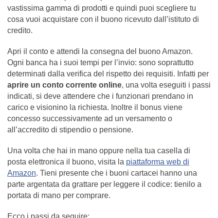
vastissima gamma di prodotti e quindi puoi scegliere tu
cosa vuoi acquistare con il buono ricevuto dall’istituto di
credito.
Apri il conto e attendi la consegna del buono Amazon.
Ogni banca ha i suoi tempi per l’invio: sono soprattutto
determinati dalla verifica del rispetto dei requisiti. Infatti per
aprire un conto corrente online
, una volta eseguiti i passi
indicati, si deve attendere che i funzionari prendano in
carico e visionino la richiesta. Inoltre il bonus viene
concesso successivamente ad un versamento o
all’accredito di stipendio o pensione.
Una volta che hai in mano oppure nella tua casella di
posta elettronica il buono, visita la
piattaforma web di
Amazon
. Tieni presente che i buoni cartacei hanno una
parte argentata da grattare per leggere il codice: tienilo a
portata di mano per comprare.
Ecco i passi da seguire: