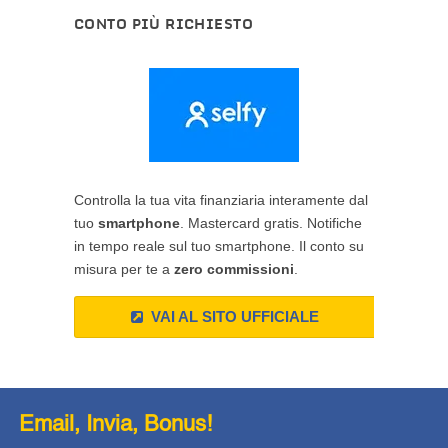
CONTO PIÙ RICHIESTO
Controlla la tua vita finanziaria interamente dal
tuo
smartphone
. Mastercard gratis. Notifiche
in tempo reale sul tuo smartphone. Il conto su
misura per te a
zero commissioni
.
VAI AL SITO UFFICIALE
Email, Invia, Bonus!