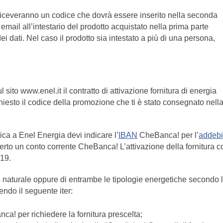
nti riceveranno un codice che dovrà essere inserito nella seconda
email all’intestario del prodotto acquistato nella prima parte
dei dati. Nel caso il prodotto sia intestato a più di una persona,
sito www.enel.it il contratto di attivazione fornitura di energia
ichiesto il codice della promozione che ti è stato consegnato nell
trica a Enel Energia devi indicare l’
IBAN
CheBanca! per l’
addebi
erto un conto corrente CheBanca! L’attivazione della fornitura c
019.
gas naturale oppure di entrambe le tipologie energetiche secondo 
endo il seguente iter:
ca! per richiedere la fornitura prescelta;