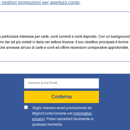
e migliori promozioni per apertura conto
.
n particolare interesse per carte, conti correnti e conti deposito. Con un background
i siti più visitati in Italia nel settore finance. Il suo obiettivo principale è fornire
iche annesse all'uso di carte e conti ed offrire recensioni comparative approfondite,
.
Conferma
Voglio ricevere email promozionali da
MigliorContoCorrente.net (
informativa
privacy
). Potrai cancellarti facilmente in
qualsiasi momento.