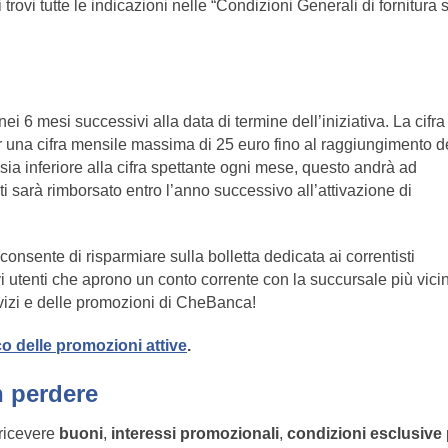
 trovi tutte le indicazioni nelle “Condizioni Generali di fornitura 
ei 6 mesi successivi alla data di termine dell’iniziativa. La cifra
er una cifra mensile massima di 25 euro fino al raggiungimento d
ta sia inferiore alla cifra spettante ogni mese, questo andrà ad
ti sarà rimborsato entro l’anno successivo all’attivazione di
sente di risparmiare sulla bolletta dedicata ai correntisti
i utenti che aprono un conto corrente con la succursale più vici
rvizi e delle promozioni di CheBanca!
o delle promozioni attive
.
n perdere
ricevere
buoni
,
interessi promozionali
,
condizioni esclusive