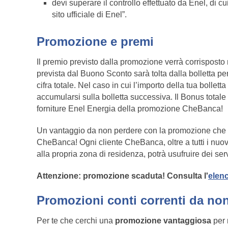
devi superare il controllo effettuato da Enel, di cui
sito ufficiale di Enel”.
Promozione e premi
Il premio previsto dalla promozione verrà corrisposto n
prevista dal Buono Sconto sarà tolta dalla bolletta p
cifra totale. Nel caso in cui l’importo della tua bollet
accumularsi sulla bolletta successiva. Il Bonus totale 
forniture Enel Energia della promozione CheBanca!
Un vantaggio da non perdere con la promozione che con
CheBanca! Ogni cliente CheBanca, oltre a tutti i nuov
alla propria zona di residenza, potrà usufruire dei se
Attenzione: promozione scaduta! Consulta l'
elenc
Promozioni conti correnti da no
Per te che cerchi una
promozione vantaggiosa
per 