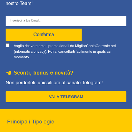
nostro Team!
Conferma
Voglio ricevere email promozionali da MigliorContoCorrente.net
(
informativa privacy
). Potrai cancellarti facilmente in qualsiasi
momento.
Sconti, bonus e novità?
Non perderteli, unisciti ora al canale Telegram!
VAI A TELEGRAM
Principali Tipologie