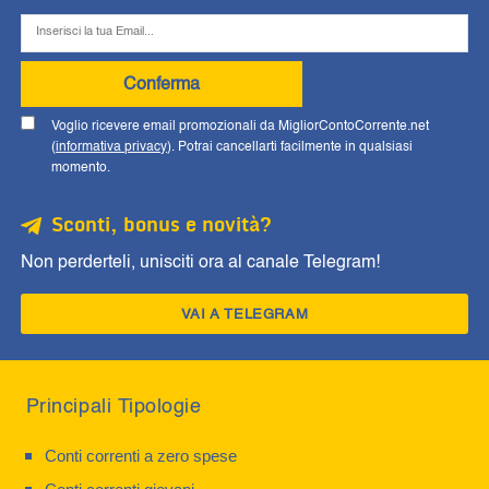
Conferma
Voglio ricevere email promozionali da MigliorContoCorrente.net
(
informativa privacy
). Potrai cancellarti facilmente in qualsiasi
momento.
Sconti, bonus e novità?
Non perderteli, unisciti ora al canale Telegram!
VAI A TELEGRAM
Principali Tipologie
Conti correnti a zero spese