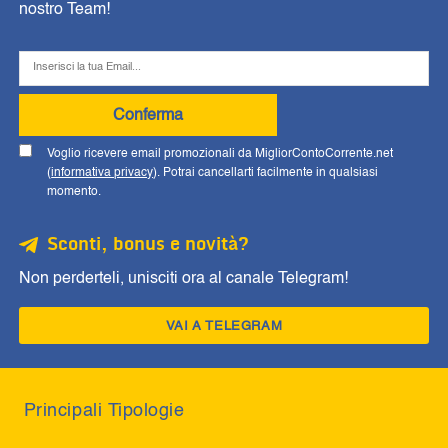
nostro Team!
Conferma
Voglio ricevere email promozionali da MigliorContoCorrente.net
(
informativa privacy
). Potrai cancellarti facilmente in qualsiasi
momento.
Sconti, bonus e novità?
Non perderteli, unisciti ora al canale Telegram!
VAI A TELEGRAM
Principali Tipologie