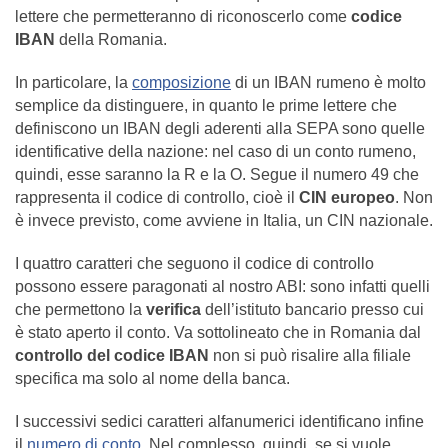
lettere che permetteranno di riconoscerlo come
codice
IBAN
della Romania.
In particolare, la
composizione
di un IBAN rumeno è molto
semplice da distinguere, in quanto le prime lettere che
definiscono un IBAN degli aderenti alla SEPA sono quelle
identificative della nazione: nel caso di un conto rumeno,
quindi, esse saranno la R e la O. Segue il numero 49 che
rappresenta il codice di controllo, cioè il
CIN europeo
. Non
è invece previsto, come avviene in Italia, un CIN nazionale.
I quattro caratteri che seguono il codice di controllo
possono essere paragonati al nostro ABI: sono infatti quelli
che permettono la
verifica
dell’istituto bancario presso cui
è stato aperto il conto. Va sottolineato che in Romania dal
controllo del codice IBAN
non si può risalire alla filiale
specifica ma solo al nome della banca.
I successivi sedici caratteri alfanumerici identificano infine
il
numero di conto
. Nel complesso, quindi, se si vuole