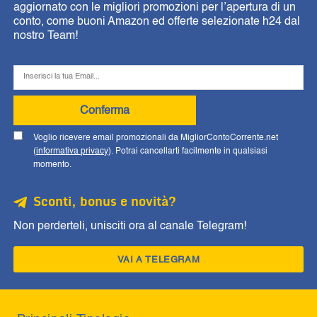
aggiornato con le migliori promozioni per l’apertura di un
conto, come buoni Amazon ed offerte selezionate h24 dal
nostro Team!
Conferma
Voglio ricevere email promozionali da MigliorContoCorrente.net
(
informativa privacy
). Potrai cancellarti facilmente in qualsiasi
momento.
Sconti, bonus e novità?
Non perderteli, unisciti ora al canale Telegram!
VAI A TELEGRAM