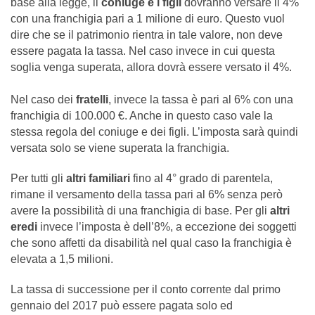
base alla legge, il
coniuge e i figli
dovranno versare il 4%
con una franchigia pari a 1 milione di euro. Questo vuol
dire che se il patrimonio rientra in tale valore, non deve
essere pagata la tassa. Nel caso invece in cui questa
soglia venga superata, allora dovrà essere versato il 4%.
Nel caso dei
fratelli
, invece la tassa è pari al 6% con una
franchigia di 100.000 €. Anche in questo caso vale la
stessa regola del coniuge e dei figli. L’imposta sarà quindi
versata solo se viene superata la franchigia.
Per tutti gli
altri familiari
fino al 4° grado di parentela,
rimane il versamento della tassa pari al 6% senza però
avere la possibilità di una franchigia di base. Per gli
altri
eredi
invece l’imposta è dell’8%, a eccezione dei soggetti
che sono affetti da disabilità nel qual caso la franchigia è
elevata a 1,5 milioni.
La tassa di successione per il conto corrente dal primo
gennaio del 2017 può essere pagata solo ed