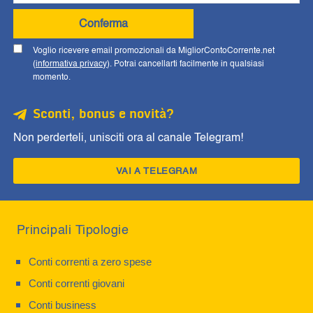
Conferma
Voglio ricevere email promozionali da MigliorContoCorrente.net
(
informativa privacy
). Potrai cancellarti facilmente in qualsiasi
momento.
Sconti, bonus e novità?
Non perderteli, unisciti ora al canale Telegram!
VAI A TELEGRAM
Principali Tipologie
Conti correnti a zero spese
Conti correnti giovani
Conti business