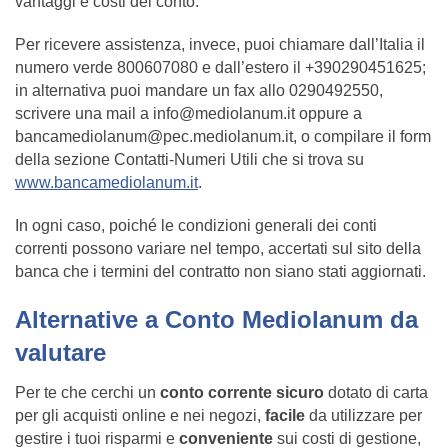
vantaggi e costi del conto.
Per ricevere assistenza, invece, puoi chiamare dall’Italia il
numero verde 800607080 e dall’estero il +390290451625;
in alternativa puoi mandare un fax allo 0290492550,
scrivere una mail a
info@mediolanum.it
oppure a
bancamediolanum@pec.mediolanum.it
, o compilare il form
della sezione Contatti-Numeri Utili che si trova su
www.bancamediolanum.it
.
In ogni caso, poiché le condizioni generali dei conti
correnti possono variare nel tempo, accertati sul sito della
banca che i termini del contratto non siano stati aggiornati.
Alternative a Conto Mediolanum da
valutare
Per te che cerchi un
conto corrente sicuro
dotato di carta
per gli acquisti online e nei negozi,
facile
da utilizzare per
gestire i tuoi risparmi e
conveniente
sui costi di gestione,