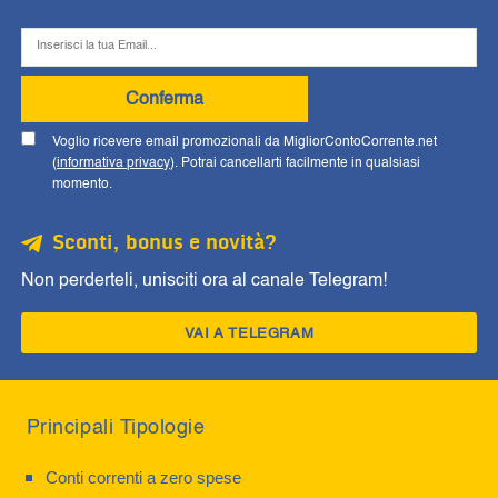
Conferma
Voglio ricevere email promozionali da MigliorContoCorrente.net
(
informativa privacy
). Potrai cancellarti facilmente in qualsiasi
momento.
Sconti, bonus e novità?
Non perderteli, unisciti ora al canale Telegram!
VAI A TELEGRAM
Principali Tipologie
Conti correnti a zero spese