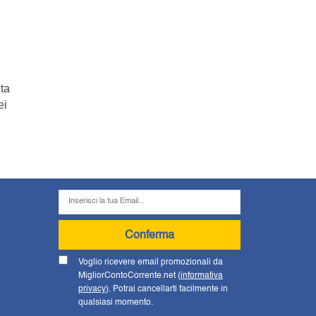
ta
ei
Conferma
Voglio ricevere email promozionali da
MigliorContoCorrente.net (
informativa
privacy
). Potrai cancellarti facilmente in
qualsiasi momento.