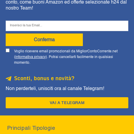
conto, come buoni Amazon ed offerte selezionate h24 dal
nostro Team!
Conferma
Voglio ricevere email promozionali da MigliorContoCorrente.net
(
informativa privacy
). Potrai cancellarti facilmente in qualsiasi
momento.
Sconti, bonus e novità?
Non perderteli, unisciti ora al canale Telegram!
VAI A TELEGRAM
Principali Tipologie