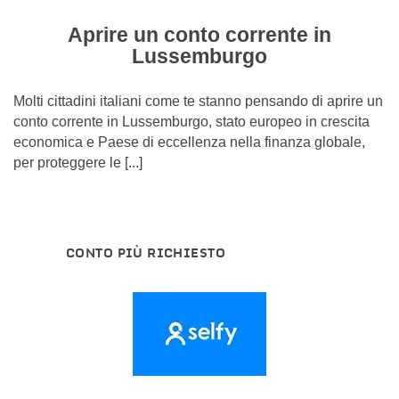
Aprire un conto corrente in
Lussemburgo
Molti cittadini italiani come te stanno pensando di aprire un
conto corrente in Lussemburgo, stato europeo in crescita
economica e Paese di eccellenza nella finanza globale,
per proteggere le [...]
CONTO PIÙ RICHIESTO