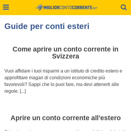
Guide per conti esteri
Come aprire un conto corrente in
Svizzera
Vuoi affidare i tuoi risparmi a un istituto di credito estero e
approfittare magari di condizioni economiche più
favorevoli? Sappi che lo puoi fare, ma devi attenerti alle
regole. [...]
Aprire un conto corrente all’estero