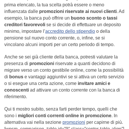
prima elencato, la tua scelta potrà essere o meno
influenzata dalle
promozioni riservate ai nuovi clienti
. Ad
esempio, la banca può offrire un
buono sconto o tassi
creditori favorevoli
se si decide di effettuare un deposito
minimo, impostare l’
accredito dello stipendio
o della
pensione sul nuovo conto corrente, o, infine, se si
vincolano alcuni importi per un certo periodo di tempo.
Anche se sei già cliente della banca, potresti valutare la
presenza di
promozioni
riservate a quanti decidono di
migrare verso un conto gestibile online, come la possibilità
di
bonus
e vantaggi aggiuntivi se si attiva un certo servizio
o si esegue una certa azione, come
invitare amici e
conoscenti
ad attivare un conto corrente con la banca di
riferimento.
Qui ti mostro subito, senza farti perder tempo, quelli che
sono i
migliori conti correnti online in promozione
. In
alternativa vai nella sezione
promozioni
per capirne di più.
[wpsm_comparison_table id=”9″ class=”center-table-align”]