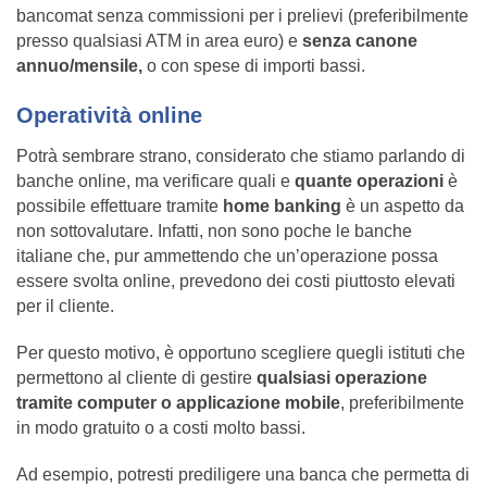
bancomat senza commissioni per i prelievi (preferibilmente
presso qualsiasi ATM in area euro) e
senza canone
annuo/mensile,
o con spese di importi bassi.
Operatività online
Potrà sembrare strano, considerato che stiamo parlando di
banche online, ma verificare quali e
quante operazioni
è
possibile effettuare tramite
home banking
è un aspetto da
non sottovalutare. Infatti, non sono poche le banche
italiane che, pur ammettendo che un’operazione possa
essere svolta online, prevedono dei costi piuttosto elevati
per il cliente.
Per questo motivo, è opportuno scegliere quegli istituti che
permettono al cliente di gestire
qualsiasi operazione
tramite computer o applicazione mobile
, preferibilmente
in modo gratuito o a costi molto bassi.
Ad esempio, potresti prediligere una banca che permetta di