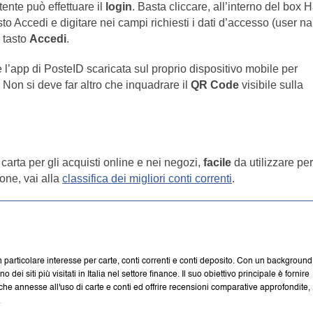
ente può effettuare il
login
. Basta cliccare, all’interno del box H
tasto Accedi e digitare nei campi richiesti i dati d’accesso (user 
 tasto
Accedi
.
e l’app di PosteID scaricata sul proprio dispositivo mobile per
. Non si deve far altro che inquadrare il
QR Code
visibile sulla
 carta per gli acquisti online e nei negozi,
facile
da utilizzare per
ione, vai alla
classifica dei migliori conti correnti
.
n particolare interesse per carte, conti correnti e conti deposito. Con un background
i siti più visitati in Italia nel settore finance. Il suo obiettivo principale è fornire
iche annesse all'uso di carte e conti ed offrire recensioni comparative approfondite,
.