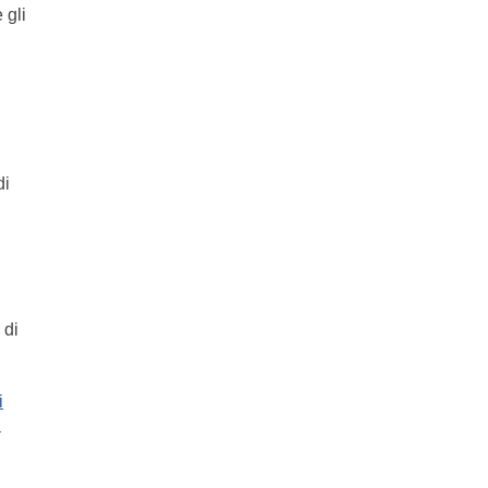
 gli
di
 di
i
a