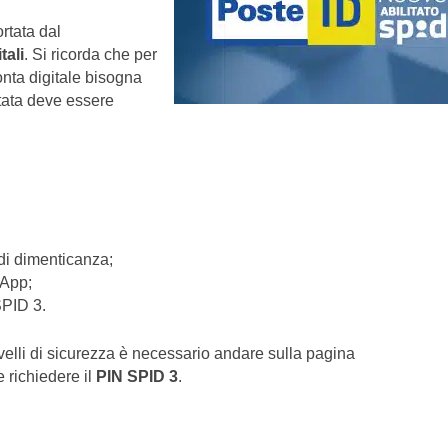
ortata dal
tali
. Si ricorda che per
onta digitale bisogna
tata deve essere
di dimenticanza;
’App;
SPID 3.
livelli di sicurezza è necessario andare sulla pagina
e richiedere il
PIN SPID 3
.