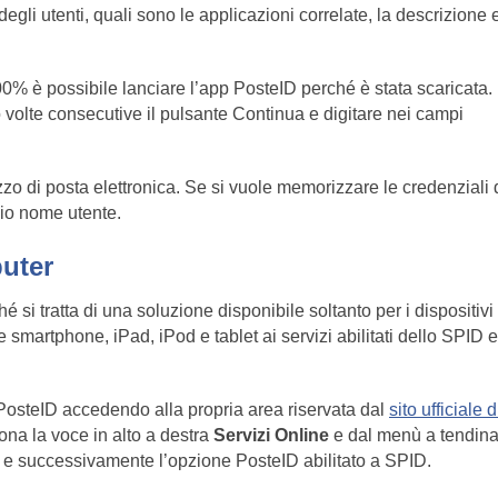
degli utenti, quali sono le applicazioni correlate, la descrizione e
0% è possibile lanciare l’app PosteID perché è stata scaricata.
o volte consecutive il pulsante Continua e digitare nei campi
rizzo di posta elettronica. Se si vuole memorizzare le credenziali 
mio nome utente.
puter
é si tratta di una soluzione disponibile soltanto per i dispositivi
te smartphone, iPad, iPod e tablet ai servizi abilitati dello SPID e
 PosteID accedendo alla propria area riservata dal
sito ufficiale d
iona la voce in alto a destra
Servizi Online
e dal menù a tendin
le e successivamente l’opzione PosteID abilitato a SPID.