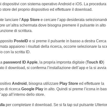
i dispositivi con sistema operativo Android e iOS. La procedura
 store del proprio dispositivo ed effettuare il download.
nte lanciare l’
App Store
e cercare l’app desiderata selezionand
pre un’altra schermata dove bisogna premere il pulsante in alto
unzione di scrittura.
 apposito
PosteID
e si preme il pulsante in basso a destra Cerca
mata appaiono i risultati della ricerca, occorre selezionare la sc
 con la scritta ID.
 la
password ID Apple
, la propria impronta digitale (
Touch ID
)
to il download, si conferma l’installazione dell’app e la si avvia
positivo
Android
, bisogna utilizzare
Play Store
ed effettuare la
po di ricerca
Google Play
in alto. Quindi si preme l’icona in ba
app all’interno dello store.
lla
per completare il download. Se si fa tap sul pulsante Ulterior