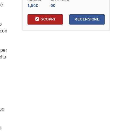
CANONE
APERTURA
 è
1,50€
0€
SCOPRI
RECENSIONE
o
 con
 per
elta
sso
i