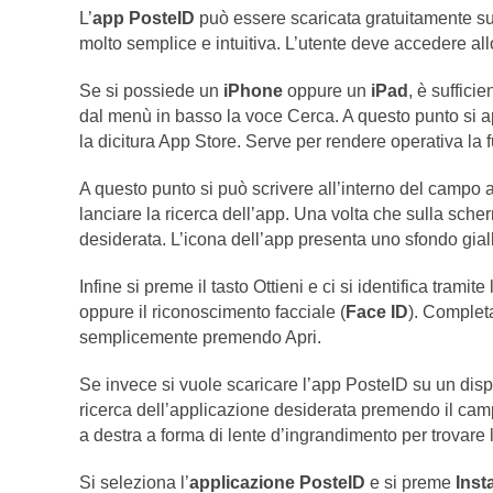
L’
app PosteID
può essere scaricata gratuitamente su
molto semplice e intuitiva. L’utente deve accedere allo
Se si possiede un
iPhone
oppure un
iPad
, è sufficie
dal menù in basso la voce Cerca. A questo punto si a
la dicitura App Store. Serve per rendere operativa la f
A questo punto si può scrivere all’interno del campo
lanciare la ricerca dell’app. Una volta che sulla scher
desiderata. L’icona dell’app presenta uno sfondo giallo
Infine si preme il tasto Ottieni e ci si identifica tramite
oppure il riconoscimento facciale (
Face ID
). Completa
semplicemente premendo Apri.
Se invece si vuole scaricare l’app PosteID su un dis
ricerca dell’applicazione desiderata premendo il cam
a destra a forma di lente d’ingrandimento per trovare l’
Si seleziona l’
applicazione PosteID
e si preme
Insta