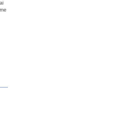
ai
name