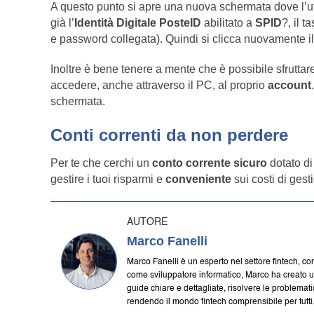
A questo punto si apre una nuova schermata dove l’ut
già l’
Identità Digitale PosteID
abilitato a
SPID
?, il 
e password collegata). Quindi si clicca nuovamente il
Inoltre è bene tenere a mente che è possibile sfruttar
accedere, anche attraverso il PC, al proprio
account
schermata.
Conti correnti da non perdere
Per te che cerchi un
conto corrente sicuro
dotato di
gestire i tuoi risparmi e
conveniente
sui costi di gest
AUTORE
Marco Fanelli
Marco Fanelli è un esperto nel settore fintech, co
come sviluppatore informatico, Marco ha creato uno de
guide chiare e dettagliate, risolvere le problemat
rendendo il mondo fintech comprensibile per tutti