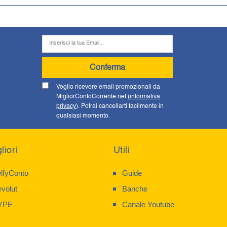
Conferma
Voglio ricevere email promozionali da
MigliorContoCorrente.net (
informativa
privacy
). Potrai cancellarti facilmente in
qualsiasi momento.
liori
Utili
lfyConto
Guide
volut
Banche
YPE
Canale Youtube