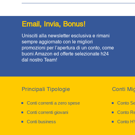
Email, Invia, Bonus!
Unisciti alla newsletter esclusiva e rimani
sempre aggiornato con le migliori
promozioni per l’apertura di un conto, come
buoni Amazon ed offerte selezionate h24
dal nostro Team!
Principali Tipologie
Conti Mig
Conti correnti a zero spese
Conto Se
Conti correnti giovani
Conto Re
Conti business
Conto H