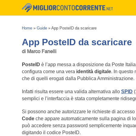
Home
»
Guide
»
App PosteID da scaricare
App PosteID da scaricare
di Marco Fanelli
PosteID
è l’app messa a disposizione da Poste Itali
configura come una vera
identità digitale
. In questo 
che di quelli erogati dalla Pubblica Amministrazione.
Infatti risulta essere una valida alternativa allo
SPID
(
semplici e l’interfaccia è stata completamente ridise
Si possono anche autorizzare le richieste di accesso
Code
che appare automaticamente sulla pagina di lo
può accedere senza password semplicemente inqua
digitando il codice PosteID.