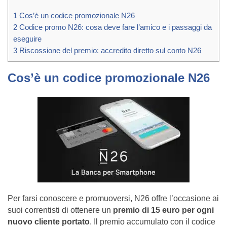
1
Cos’è un codice promozionale N26
2
Codice promo N26: cosa deve fare l’amico e i passaggi da
eseguire
3
Riscossione del premio: accredito diretto sul conto N26
Cos’è un codice promozionale N26
Per farsi conoscere e promuoversi, N26 offre l’occasione ai
suoi correntisti di ottenere un
premio di 15 euro per ogni
nuovo cliente portato
. Il premio accumulato con il codice