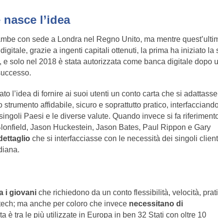
 nasce l’idea
rambe con sede a Londra nel Regno Unito, ma mentre quest’ulti
itale, grazie a ingenti capitali ottenuti, la prima ha iniziato la
, e solo nel 2018 è stata autorizzata come banca digitale dopo 
successo.
ato l’idea di fornire ai suoi utenti un conto carta che si adattass
strumento affidabile, sicuro e soprattutto pratico, interfacciand
ingoli Paesi e le diverse valute. Quando invece si fa riferimento
lonfield, Jason Huckestein, Jason Bates, Paul Rippon e Gary
dettaglio
che si interfacciasse con le necessità dei singoli client
diana.
a i giovani
che richiedono da un conto flessibilità, velocità, prati
fintech; ma anche per coloro che invece
necessitano di
a è tra le più utilizzate in Europa in ben 32 Stati con oltre 10