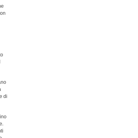
he
non
to
l
ano
a
e di
fino
e.
ti
e