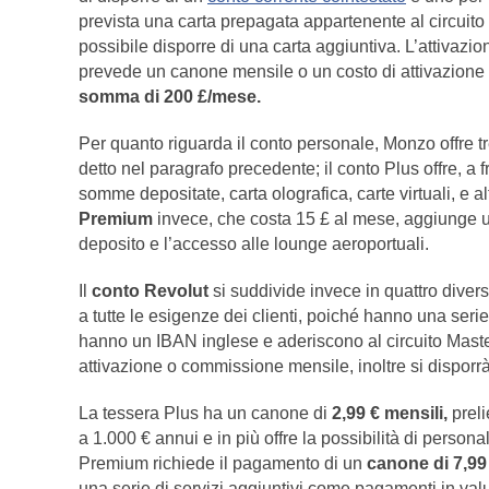
prevista una carta prepagata appartenente al circuito
possibile disporre di una carta aggiuntiva. L’attivazio
prevede un canone mensile o un costo di attivazione i
somma di 200 £/mese.
Per quanto riguarda il conto personale, Monzo offre tr
detto nel paragrafo precedente; il conto Plus offre, a
somme depositate, carta olografica, carte virtuali, e a
Premium
invece, che costa 15 £ al mese, aggiunge un
deposito e l’accesso alle lounge aeroportuali.
Il
conto Revolut
si suddivide invece in quattro diver
a tutte le esigenze dei clienti, poiché hanno una serie d
hanno un IBAN inglese e aderiscono al circuito Mast
attivazione o commissione mensile, inoltre si disporr
La tessera Plus ha un canone di
2,99 € mensili,
preli
a 1.000 € annui e in più offre la possibilità di perso
Premium richiede il pagamento di un
canone di 7,99
una serie di servizi aggiuntivi come pagamenti in valut