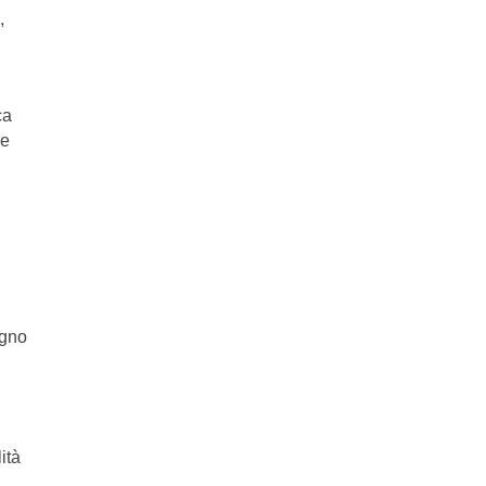
,
ca
re
egno
ità