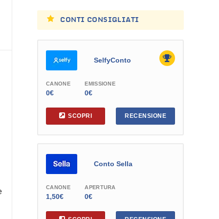
CONTI CONSIGLIATI
SelfyConto
CANONE
EMISSIONE
0€
0€
SCOPRI
RECENSIONE
Conto Sella
CANONE
APERTURA
e
1,50€
0€