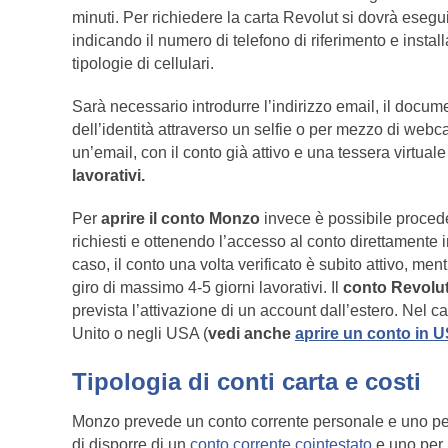
minuti. Per richiedere la carta Revolut si dovrà eseg
indicando il numero di telefono di riferimento e instal
tipologie di cellulari.
Sarà necessario introdurre l’indirizzo email, il docum
dell’identità attraverso un selfie o per mezzo di webc
un’email, con il conto già attivo e una tessera virtual
lavorativi.
Per
aprire il conto Monzo
invece è possibile procede
richiesti e ottenendo l’accesso al conto direttamente
caso, il conto una volta verificato è subito attivo, men
giro di massimo 4-5 giorni lavorativi. Il
conto Revolu
prevista l’attivazione di un account dall’estero. Nel
Unito o negli USA (
vedi anche
aprire un conto in US
Tipologia di conti carta e costi
Monzo prevede un conto corrente personale e uno per l
di disporre di un
conto corrente cointestato
e uno per