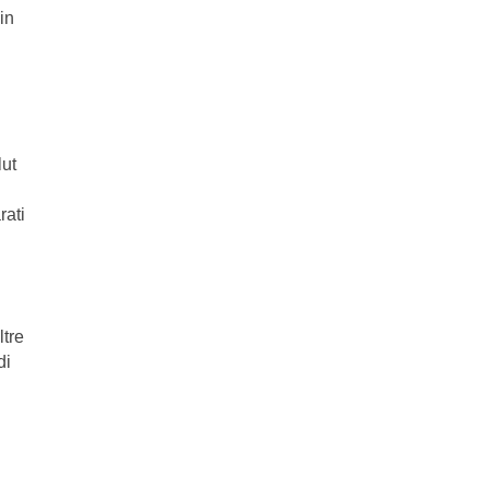
in
lut
rati
ltre
di