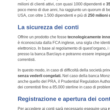
milioni di clienti attivi, con quasi 1000 dipendenti e
35
poco meno di due anni, ha raggiunto un quorum di ben 4
USA, con oltre 1.500 dipendenti e più di
250 milioni 
La sicurezza dei conti
Offrire un prodotto che fosse
tecnologicamente inno
è riconosciuta dalla FCA inglese, una sigla che identif
elettronico. In base al regolamento di quest’organo, i 
presso la banca Barclays e potranno essere impiegati
correntisti.
In questo modo, in caso di difficoltà della società pri
senza vederli congelati.
Nel caso della banca Monzo
anche quello del PRA, il Prudential Regulation Authorit
dei correntisti fino a 85.000 sterline in caso di prob
Registrazione e apertura dei cont
Per accedere ai conti sarà necessario eseguire una
r