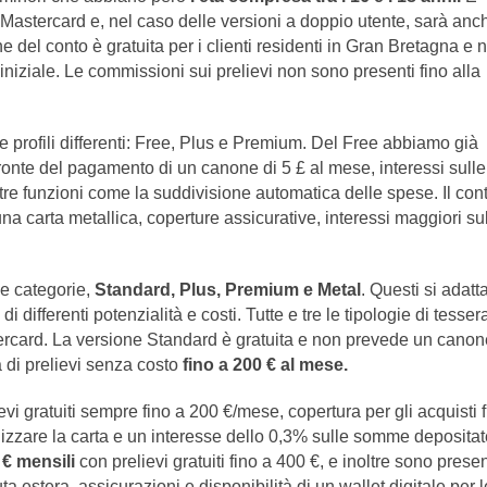
 Mastercard e, nel caso delle versioni a doppio utente, sarà anc
ne del conto è gratuita per i clienti residenti in Gran Bretagna e 
niziale. Le commissioni sui prelievi non sono presenti fino alla
e profili differenti: Free, Plus e Premium. Del Free abbiamo già
 fronte del pagamento di un canone di 5 £ al mese, interessi sulle
ltre funzioni come la suddivisione automatica delle spese. Il con
a carta metallica, coperture assicurative, interessi maggiori su
se categorie,
Standard, Plus, Premium e Metal
. Questi si adatt
i differenti potenzialità e costi. Tutte e tre le tipologie di tesser
ercard. La versione Standard è gratuita e non prevede un canon
à di prelievi senza costo
fino a 200 € al mese.
evi gratuiti sempre fino a 200 €/mese, copertura per gli acquisti 
nalizzare la carta e un interesse dello 0,3% sulle somme depositat
 € mensili
con prelievi gratuiti fino a 400 €, e inoltre sono presen
a estera, assicurazioni e disponibilità di un wallet digitale per l