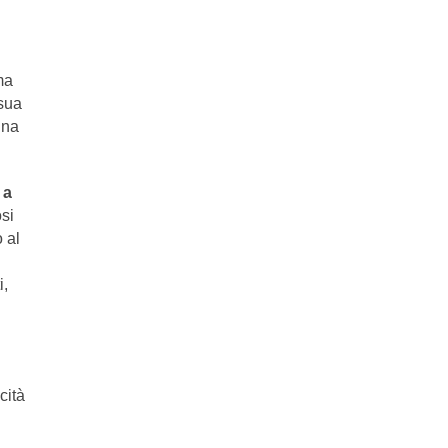
ma
 sua
una
e
a
osi
 al
i,
cità