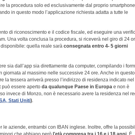
uire la procedura solo ed esclusivamente dal proprio smartphone
lando in questo modo l’applicazione richiesta adatta a tutte le
ento di riconoscimento e il codice fiscale, ed eseguire una verifi
am. Una volta conclusa la procedura, si riceverà nel giro di 24 o
e disponibile: quella reale sarà
consegnata entro 4- 5 giorni
re sia dall’app sia direttamente da computer, compilando i form
 in giornata al massimo nelle successive 24 ore. Anche in questo
tre la tessera arriverà presso l’indirizzo di residenza indicato nel
t
può essere aperto
da qualunque Paese in Europa
e non è
 caso invece di Monzo, non è necessario avere la residenza nel r
A, Stati Uniti
)
.
e aziende, entrambi con IBAN inglese. Inoltre, offre la possibil
 minori che abbiano però
l’età compresa tra i 16 e i 18 anni.
È