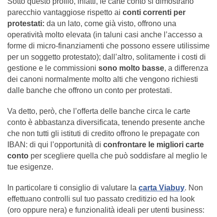
Sotto questo profilo, infatti, le carte conto si dimostrano
parecchio vantaggiose rispetto ai
conti correnti per
protestati:
da un lato, come già visto, offrono una
operatività molto elevata (in taluni casi anche l’accesso a
forme di micro-finanziamenti che possono essere utilissime
per un soggetto protestato); dall’altro, solitamente i costi di
gestione e le commissioni
sono molto basse
, a differenza
dei canoni normalmente molto alti che vengono richiesti
dalle banche che offrono un conto per protestati.
Va detto, però, che l’offerta delle banche circa le carte
conto è abbastanza diversificata, tenendo presente anche
che non tutti gli istituti di credito offrono le prepagate con
IBAN: di qui l’opportunità di
confrontare le migliori carte
conto
per scegliere quella che può soddisfare al meglio le
tue esigenze.
In particolare ti consiglio di valutare la
carta Viabuy
. Non
effettuano controlli sul tuo passato creditizio ed ha look
(oro oppure nera) e funzionalità ideali per utenti business: