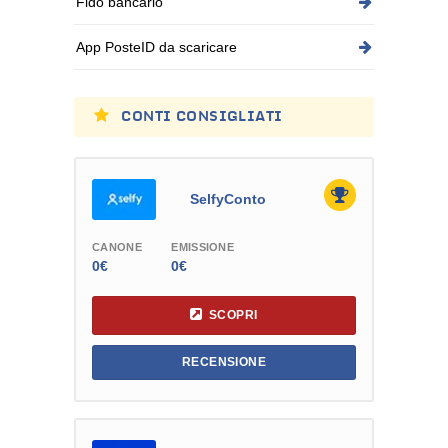
Fido bancario
App PosteID da scaricare
CONTI CONSIGLIATI
SelfyConto
CANONE
EMISSIONE
0€
0€
SCOPRI
RECENSIONE