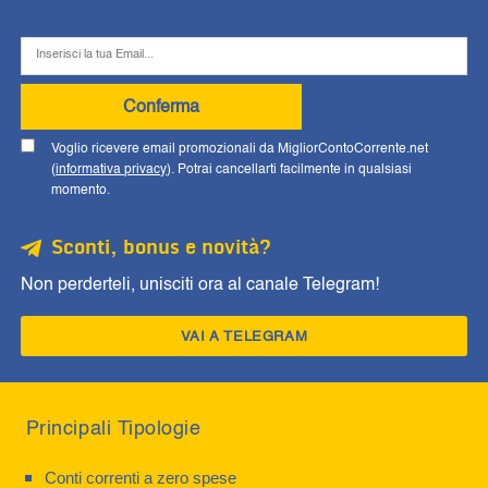
Conferma
Voglio ricevere email promozionali da MigliorContoCorrente.net
(
informativa privacy
). Potrai cancellarti facilmente in qualsiasi
momento.
Sconti, bonus e novità?
Non perderteli, unisciti ora al canale Telegram!
VAI A TELEGRAM
Principali Tipologie
Conti correnti a zero spese