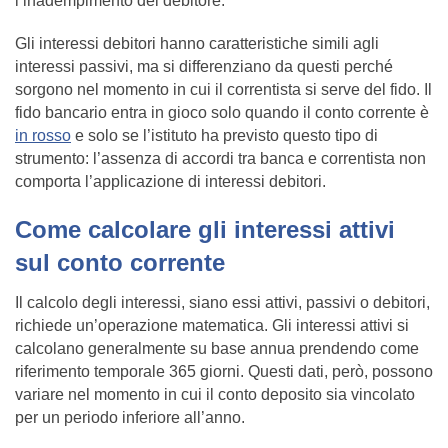
l’inadempimento del debitore.
Gli interessi debitori hanno caratteristiche simili agli
interessi passivi, ma si differenziano da questi perché
sorgono nel momento in cui il correntista si serve del fido. Il
fido bancario entra in gioco solo quando il conto corrente è
in rosso
e solo se l’istituto ha previsto questo tipo di
strumento: l’assenza di accordi tra banca e correntista non
comporta l’applicazione di interessi debitori.
Come calcolare gli interessi attivi
sul conto corrente
Il calcolo degli interessi, siano essi attivi, passivi o debitori,
richiede un’operazione matematica. Gli interessi attivi si
calcolano generalmente su base annua prendendo come
riferimento temporale 365 giorni. Questi dati, però, possono
variare nel momento in cui il conto deposito sia vincolato
per un periodo inferiore all’anno.