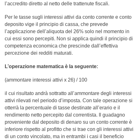
l’accredito diretto al netto delle trattenute fiscali.
Per le tasse sugli interessi attivi da conto corrente e conto
deposito vige il principio di cassa, che prevede
l’applicazione dell’aliquota del 26% solo nel momento in
cui essi sono percepiti. Non si applica quindi il principio di
competenza economica che prescinde dall’effettiva
percezione dei redditi maturati.
L’operazione matematica è la seguente:
(ammontare interessi attivi x 26) / 100
il cui risultato andrà sottratto all’ammontare degli interessi
attivi rilevati nel periodo d’imposta. Con tale operazione si
otterrà la percentuale di tasse destinate all’erario e il
rendimento netto percepito dal correntista. Il guadagno
proveniente dal deposito di denaro su un conto corrente è
inferiore rispetto al profitto che si trae con gli interessi attivi
di un conto vincolato, ma in entrambi i casi il beneficio