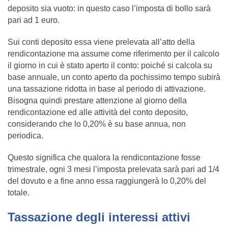
deposito sia vuoto: in questo caso l’imposta di bollo sarà
pari ad 1 euro.
Sui conti deposito essa viene prelevata all’atto della
rendicontazione ma assume come riferimento per il calcolo
il giorno in cui è stato aperto il conto: poiché si calcola su
base annuale, un conto aperto da pochissimo tempo subirà
una tassazione ridotta in base al periodo di attivazione.
Bisogna quindi prestare attenzione al giorno della
rendicontazione ed alle attività del conto deposito,
considerando che lo 0,20% è su base annua, non
periodica.
Questo significa che qualora la rendicontazione fosse
trimestrale, ogni 3 mesi l’imposta prelevata sarà pari ad 1/4
del dovuto e a fine anno essa raggiungerà lo 0,20% del
totale.
Tassazione degli interessi attivi