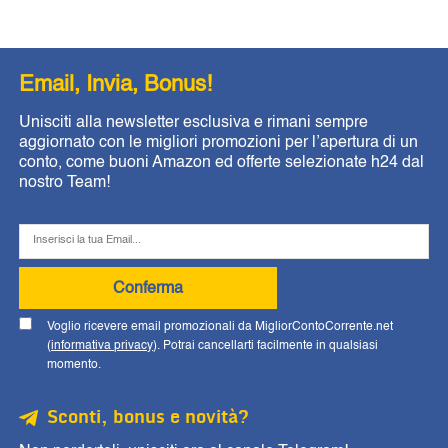
Email, Invia, Bonus!
Unisciti alla newsletter esclusiva e rimani sempre
aggiornato con le migliori promozioni per l’apertura di un
conto, come buoni Amazon ed offerte selezionate h24 dal
nostro Team!
Conferma
Voglio ricevere email promozionali da MigliorContoCorrente.net
(
informativa privacy
). Potrai cancellarti facilmente in qualsiasi
momento.
Sconti, bonus e novità?