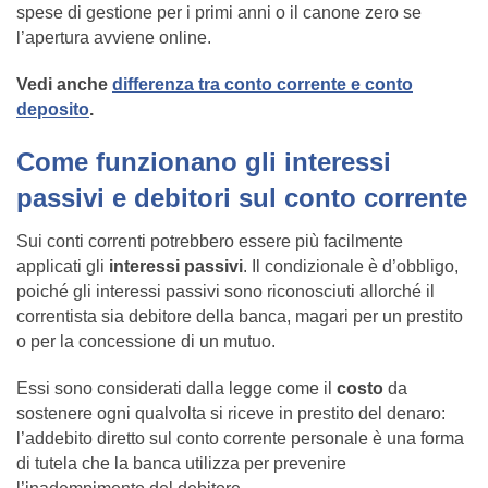
spese di gestione per i primi anni o il canone zero se
l’apertura avviene online.
Vedi anche
differenza tra conto corrente e conto
deposito
.
Come funzionano gli interessi
passivi e debitori sul conto corrente
Sui conti correnti potrebbero essere più facilmente
applicati gli
interessi passivi
. Il condizionale è d’obbligo,
poiché gli interessi passivi sono riconosciuti allorché il
correntista sia debitore della banca, magari per un prestito
o per la concessione di un mutuo.
Essi sono considerati dalla legge come il
costo
da
sostenere ogni qualvolta si riceve in prestito del denaro:
l’addebito diretto sul conto corrente personale è una forma
di tutela che la banca utilizza per prevenire