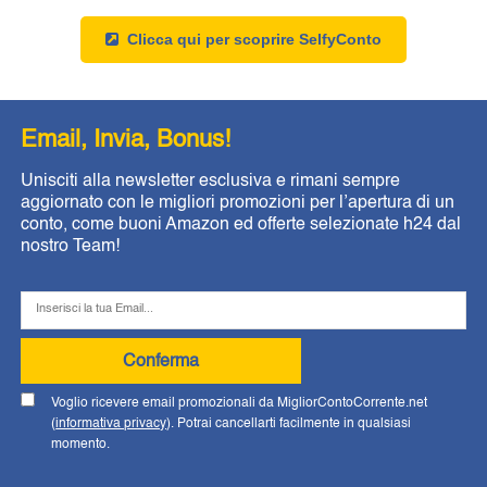
Clicca qui per scoprire SelfyConto
Email, Invia, Bonus!
Unisciti alla newsletter esclusiva e rimani sempre
aggiornato con le migliori promozioni per l’apertura di un
conto, come buoni Amazon ed offerte selezionate h24 dal
nostro Team!
Conferma
Voglio ricevere email promozionali da MigliorContoCorrente.net
(
informativa privacy
). Potrai cancellarti facilmente in qualsiasi
momento.